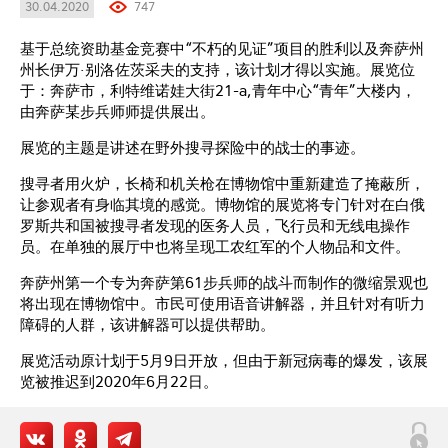
30.04.2020
747
基于总统资助基金竞赛中“不朽的见证”项目的胜利以及奔萨州
州长伊万·别洛佐茨采夫的支持，该计划才得以实施。展览位
于：奔萨市，利特维诺娃大街21-a,青年中心“青年”大楼内，
由奔萨某步兵师师提供展出。
展览的主题是讲述在野外搜寻探险中的战士的事迹。
搜寻者用火炉，长椅和机关枪在博物馆中重新建造了掩蔽所，
让参观者有身临其境的感觉。博物馆的展览将专门针对在白俄
罗斯共和国被搜寻者发现的医务人员，飞行员和无线电操作
员。在单独的展厅中也将呈现工农红军的个人物品和文件。
奔萨州第一个专为奔萨第61步兵师的战斗而制作的微缩景观也
将出现在博物馆中。市民可使用语音讲解器，并且针对有听力
障碍的人群，该讲解器可以提供帮助。
展览活动原计划于5月9日开放，但由于新冠病毒的爆发，该展
览被推迟到2020年6月22日。