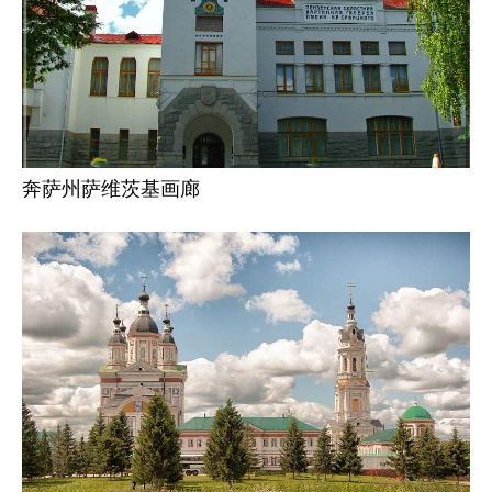
奔萨州萨维茨基画廊