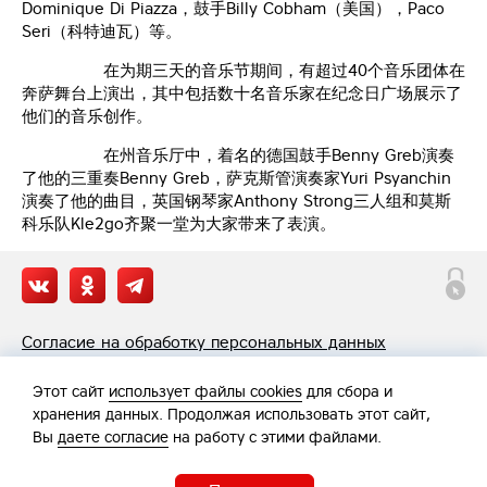
Dominique Di Piazza，鼓手Billy Cobham（美国），Paco
Seri（科特迪瓦）等。
在为期三天的音乐节期间，有超过40个音乐团体在
奔萨舞台上演出，其中包括数十名音乐家在纪念日广场展示了
他们的音乐创作。
在州音乐厅中，着名的德国鼓手Benny Greb演奏
了他的三重奏Benny Greb，萨克斯管演奏家Yuri Psyanchin
演奏了他的曲目，英国钢琴家Anthony Strong三人组和莫斯
科乐队Kle2go齐聚一堂为大家带来了表演。
Согласие на обработку персональных данных
Политика обработки персональных данных
Этот сайт
использует файлы cookies
для сбора и
хранения данных. Продолжая использовать этот сайт,
Вы
даете согласие
на работу с этими файлами.