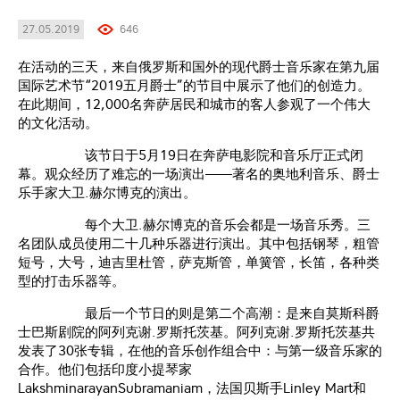
27.05.2019
646
在活动的三天，来自俄罗斯和国外的现代爵士音乐家在第九届
国际艺术节“2019五月爵士”的节目中展示了他们的创造力。
在此期间，12,000名奔萨居民和城市的客人参观了一个伟大
的文化活动。
该节日于5月19日在奔萨电影院和音乐厅正式闭
幕。观众经历了难忘的一场演出——著名的奥地利音乐、爵士
乐手家大卫.赫尔博克的演出。
每个大卫.赫尔博克的音乐会都是一场音乐秀。三
名团队成员使用二十几种乐器进行演出。其中包括钢琴，粗管
短号，大号，迪吉里杜管，萨克斯管，单簧管，长笛，各种类
型的打击乐器等。
最后一个节日的则是第二个高潮：是来自莫斯科爵
士巴斯剧院的阿列克谢.罗斯托茨基。阿列克谢.罗斯托茨基共
发表了30张专辑，在他的音乐创作组合中：与第一级音乐家的
合作。他们包括印度小提琴家
LakshminarayanSubramaniam，法国贝斯手Linley Mart和