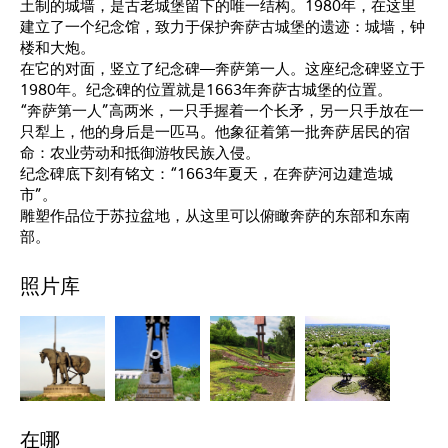
土制的城墙，是古老城堡留下的唯一结构。1980年，在这里
建立了一个纪念馆，致力于保护奔萨古城堡的遗迹：城墙，钟
楼和大炮。
在它的对面，竖立了纪念碑—奔萨第一人。这座纪念碑竖立于
1980年。纪念碑的位置就是1663年奔萨古城堡的位置。
“奔萨第一人”高两米，一只手握着一个长矛，另一只手放在一
只犁上，他的身后是一匹马。他象征着第一批奔萨居民的宿
命：农业劳动和抵御游牧民族入侵。
纪念碑底下刻有铭文：“1663年夏天，在奔萨河边建造城
市”。
雕塑作品位于苏拉盆地，从这里可以俯瞰奔萨的东部和东南
部。
照片库
在哪