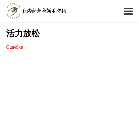
活力放松
Ошибка